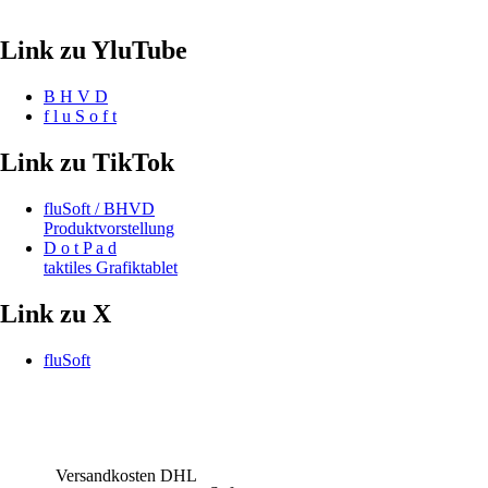
Link zu YluTube
B H V D
f l u S o f t
Link zu TikTok
fluSoft / BHVD
Produktvorstellung
D o t P a d
taktiles Grafiktablet
Link zu X
fluSoft
Versandkosten DHL