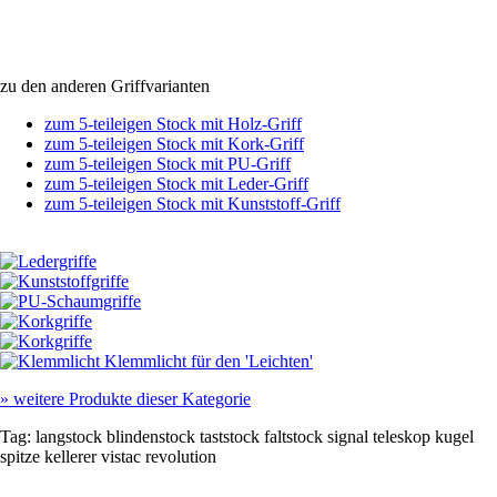
zu den anderen Griffvarianten
zum 5-teileigen Stock mit Holz-Griff
zum 5-teileigen Stock mit Kork-Griff
zum 5-teileigen Stock mit PU-Griff
zum 5-teileigen Stock mit Leder-Griff
zum 5-teileigen Stock mit Kunststoff-Griff
Klemmlicht für den 'Leichten'
»
weitere Produkte dieser Kategorie
Tag:
langstock
blindenstock
taststock
faltstock
signal
teleskop
kugel
spitze
kellerer
vistac
revolution