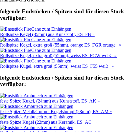
folgende Endstücken / Spitzen sind für diesen Stock
verfügbar:
Rollspitze Kegel (35mm) aus Kunststoff, ES_FB »
Rollspitze Kegel, extra groß (55mm), orange ES_FGR orange »
Rollspitze Kegel, extra groß (55mm), weiss ES_FGW weiß »
Rollspitze Kugel, extra groß (55mm), weiss ES_F55 weiß »
folgende Endstücken / Spitzen sind für diesen Stock
verfügbar:
feste Spitze Kugel, (24mm) aus Kunststoff, ES_AK »
feste Spitze Metall/Gummi Kegelstumpf (28mm), ES_AM »
feste Spitze Kugel (22mm) aus Keramik, ES_AC »