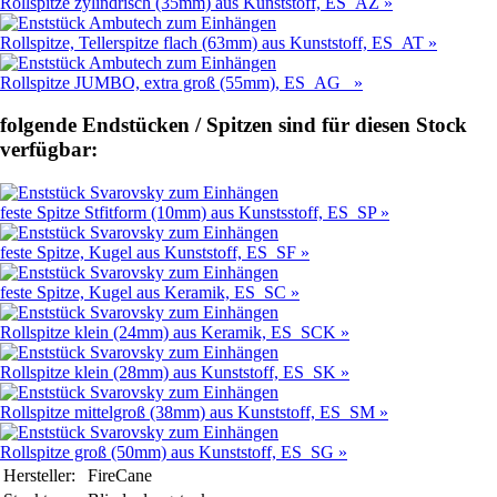
Rollspitze zylindrisch (35mm) aus Kunststoff, ES_AZ »
Rollspitze, Tellerspitze flach (63mm) aus Kunststoff, ES_AT »
Rollspitze JUMBO, extra groß (55mm), ES_AG »
folgende Endstücken / Spitzen sind für diesen Stock
verfügbar:
feste Spitze Stfitform (10mm) aus Kunstsstoff, ES_SP »
feste Spitze, Kugel aus Kunststoff, ES_SF »
feste Spitze, Kugel aus Keramik, ES_SC »
Rollspitze klein (24mm) aus Keramik, ES_SCK »
Rollspitze klein (28mm) aus Kunststoff, ES_SK »
Rollspitze mittelgroß (38mm) aus Kunststoff, ES_SM »
Rollspitze groß (50mm) aus Kunststoff, ES_SG »
Hersteller:
FireCane