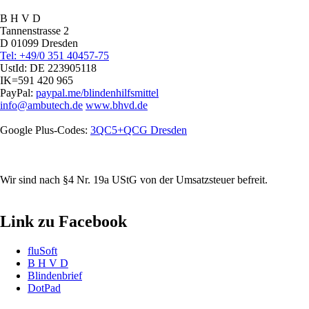
B H V D
Tannenstrasse 2
D 01099 Dresden
Tel: +49/0 351 40457-75
UstId:
DE 223905118
IK=591 420 965
PayPal:
paypal.me/blindenhilfsmittel
info@ambutech.de
www.bhvd.de
Google Plus-Codes:
3QC5+QCG Dresden
Wir sind nach §4 Nr. 19a UStG von der Umsatzsteuer befreit.
Link zu Facebook
fluSoft
B H V D
Blindenbrief
DotPad