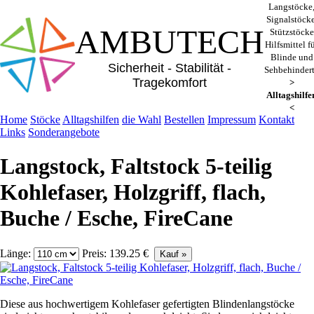
Langstöcke
Signalstöcke
AMBUTECH
Stützstöcke
Hilfsmittel f
Blinde und
Sicherheit - Stabilität -
Sehbehinder
Tragekomfort
>
Alltagshilfe
<
Home
Stöcke
Alltagshilfen
die Wahl
Bestellen
Impressum
Kontakt
Links
Sonderangebote
Langstock, Faltstock 5-teilig
Kohlefaser, Holzgriff, flach,
Buche / Esche, FireCane
Länge:
Preis: 139.25 €
Diese aus hochwertigem Kohlefaser gefertigten Blindenlangstöcke