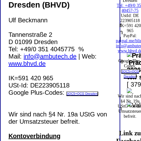
PayPal: 20.00
Dresden
Dresden (BHVD)
Tel: +49/0 3
€
Bei dieser
40457-75
UstId:
DE
Versandart
Ulf Beckmann
223905118
Der Versand erfolgt
erhalten Sie per
IK=591 420
als versichertes
965
Email z.B. einen
Tannenstraße 2
Paket.
PayPal:
Lizenzschlüssel
D 01099 Dresden
paypal.me/bli
und die
info@ambute
Tel: +49/0 351 4045775 %
Selbstabholung
www.bhvd.d
Rechnung /
Mail:
info@ambutech.de
| Web:
vom Büro oder
Lieferschein. Sie
Google Plus
Präq
www.bhvd.de
von
Codes:
erhalten also
2026
Ausstellungen:
3QC5+QCG
keinen
Wir 
IK=591 420 965
Dresden
0.00 €
Datenträger
.
[ 379
USt-Id: DE223905118
Google Plus-Codes:
3QC5+QCG Dresden
Wir sind nac
Die in diesem Dokument genannten
§4 Nr. 19a
UStG von de
Warenzeichen sind Eigentum der jeweiligen
Umsatzsteue
Wir sind nach §4 Nr. 19a UStG von
Firmen. Preisänderungen, Irrtümer und
befreit.
der Umsatzsteuer befreit.
technische Änderungen vorbehalten.
letzte Änderung: 5. August 2026 Blinden
Link z
Kontoverbindung
Hilfsmittel Vertrieb Dresden,