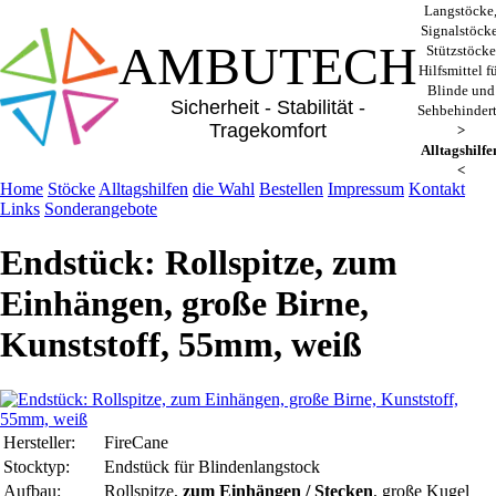
Langstöcke
Signalstöcke
AMBUTECH
Stützstöcke
Hilfsmittel f
Blinde und
Sicherheit - Stabilität -
Sehbehinder
Tragekomfort
>
Alltagshilfe
<
Home
Stöcke
Alltagshilfen
die Wahl
Bestellen
Impressum
Kontakt
Links
Sonderangebote
Endstück: Rollspitze, zum
Einhängen, große Birne,
Kunststoff, 55mm, weiß
Hersteller:
FireCane
Stocktyp:
Endstück für Blindenlangstock
Aufbau:
Rollspitze,
zum Einhängen / Stecken
, große Kugel