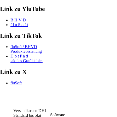
Link zu YluTube
B H V D
f l u S o f t
Link zu TikTok
fluSoft / BHVD
Produktvorstellung
D o t P a d
taktiles Grafiktablet
Link zu X
fluSoft
Versandkosten DHL
Software
Standard bis 5kg