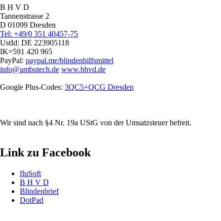
B H V D
Tannenstrasse 2
D 01099 Dresden
Tel: +49/0 351 40457-75
UstId:
DE 223905118
IK=591 420 965
PayPal:
paypal.me/blindenhilfsmittel
info@ambutech.de
www.bhvd.de
Google Plus-Codes:
3QC5+QCG Dresden
Wir sind nach §4 Nr. 19a UStG von der Umsatzsteuer befreit.
Link zu Facebook
fluSoft
B H V D
Blindenbrief
DotPad