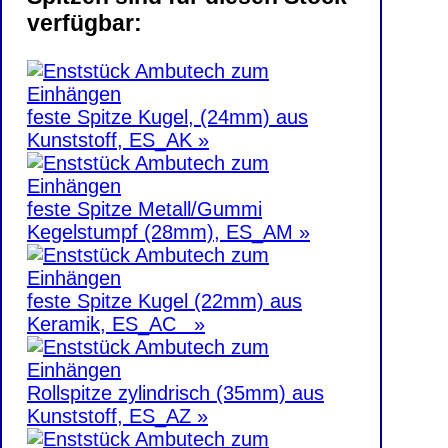
verfügbar:
feste Spitze Kugel, (24mm) aus
Kunststoff, ES_AK »
feste Spitze Metall/Gummi
Kegelstumpf (28mm), ES_AM »
feste Spitze Kugel (22mm) aus
Keramik, ES_AC »
Rollspitze zylindrisch (35mm) aus
Kunststoff, ES_AZ »