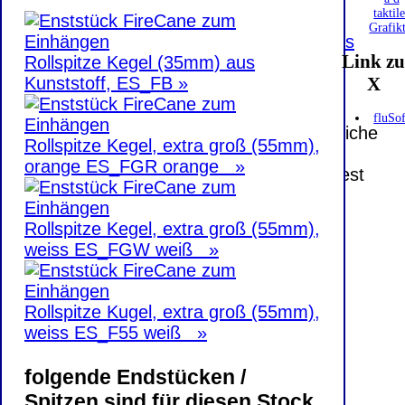
E-Mailadresse lautet:
info@ambutech.de
.
taktil
Seitenanfang
Impressum
AGB
Widerruf
Grafik
Datenschutz
Urheberrechte
Kontakt
Links
Link z
Katalog (PDF)
Sitemap
Rollspitze Kegel (35mm) aus
X
Kunststoff, ES_FB »
große Anzeige
Schließen
X
fluSof
Diese Website nutzt Cookies, um bestmögliche
Rollspitze Kegel, extra groß (55mm),
Funktionalität bieten zu können.
orange ES_FGR orange »
This website uses cookies to provide the best
possible functionality.
Rollspitze Kegel, extra groß (55mm),
Ok, verstanden
Mehr Infos
weiss ES_FGW weiß »
Rollspitze Kugel, extra groß (55mm),
weiss ES_F55 weiß »
folgende Endstücken /
Spitzen sind für diesen Stock