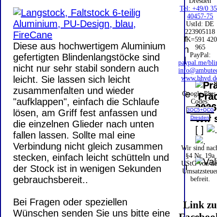
PayPal: 20.00
Dresden
Tel: +49/0 3
€
Bei dieser
40457-75
UstId:
DE
Versandart
223905118
Der Versand erfolgt
erhalten Sie per
IK=591 420
als versichertes
Diese aus hochwertigem Aluminium
965
Email z.B. einen
Paket.
PayPal:
gefertigten Blindenlangstöcke sind
Lizenzschlüssel
paypal.me/bli
nicht nur sehr stabil sondern auch
und die
info@ambute
Selbstabholung
leicht. Sie lassen sich leicht
www.bhvd.d
Rechnung /
vom Büro oder
zusammenfalten und wieder
Lieferschein. Sie
Google Plus
Präq
von
"aufklappen", einfach die Schlaufe
Codes:
erhalten also
2026
Ausstellungen:
3QC5+QCG
lösen, am Griff fest anfassen und
keinen
Wir 
Dresden
0.00 €
die einzelnen Glieder nach unten
Datenträger
.
[
]
fallen lassen. Sollte mal eine
Verbindung nicht gleich zusammen
Wir sind nac
Die in diesem Dokument genannten
stecken, einfach leicht schütteln und
§4 Nr. 19a
UStG von de
Warenzeichen sind Eigentum der jeweiligen
der Stock ist in wenigen Sekunden
Umsatzsteue
Firmen. Preisänderungen, Irrtümer und
gebrauchsbereit..
befreit.
technische Änderungen vorbehalten.
letzte Änderung: 5. August 2026 Blinden
Bei Fragen oder speziellen
Link z
Hilfsmittel Vertrieb Dresden,
Wünschen senden Sie uns bitte eine