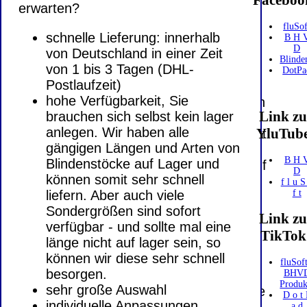
Faceboo
erwarten?
Mit einem Urteil vom 12.05.1998 - 312 O
fluSof
schnelle Lieferung: innerhalb
85/98 - Haftung für Links hat das
B H 
D
von Deutschland in einer Zeit
Landgericht Hamburg entschieden, dass
Blinde
von 1 bis 3 Tagen (DHL-
man durch die Anbringung eines Links, die
DotPa
Postlaufzeit)
Inhalte der gelinkten Seite ggf. mit zu
hohe Verfügbarkeit, Sie
verantworten hat. Dieses kann nur dadurch
Link z
brauchen sich selbst kein lager
verhindert werden, dass man sich
anlegen. Wir haben alle
YluTub
ausdrücklich von diesen Inhalten distanziert.
gängigen Längen und Arten von
Hiermit distanzieren wir uns ausdrücklich
B H 
Blindenstöcke auf Lager und
von allen Inhalten, aller gelinkten Seiten auf
D
können somit sehr schnell
unserer Homepage und machen uns diese
f l u S
liefern. Aber auch viele
f t
Inhalte nicht zu eigen. Diese Erklärung gilt
Sondergrößen sind sofort
für alle auf unserer Homepage
Link z
verfügbar - und sollte mal eine
angebrachten Links.
TikTok
länge nicht auf lager sein, so
Die Europäische Kommission stellt eine
können wir diese sehr schnell
Plattform zur Online-Streitbeilegung (OS)
fluSoft
besorgen.
BHV
bereit. Die Plattform finden Sie unter
Produk
sehr große Auswahl
http://ec.europa.eu/consumers/odr/
Unsere
D o t 
individuelle Anpassungen
a d