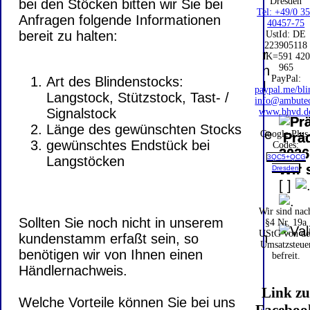
PayPal: 20.00
Dresden
bei den Stöcken bitten wir Sie bei
Tel: +49/0 3
€
Anfragen folgende Informationen
Bei dieser
40457-75
bereit zu halten:
UstId:
DE
Versandart
223905118
Der Versand erfolgt
erhalten Sie per
IK=591 420
als versichertes
965
Email z.B. einen
Paket.
PayPal:
Art des Blindenstocks:
Lizenzschlüssel
paypal.me/bli
Langstock, Stützstock, Tast- /
und die
info@ambute
Selbstabholung
Signalstock
www.bhvd.d
Rechnung /
vom Büro oder
Länge des gewünschten Stocks
Lieferschein. Sie
Google Plus
Präq
von
gewünschtes Endstück bei
Codes:
erhalten also
2026
Ausstellungen:
3QC5+QCG
Langstöcken
keinen
Wir 
Dresden
0.00 €
Datenträger
.
[
]
Wir sind nac
Die in diesem Dokument genannten
Sollten Sie noch nicht in unserem
§4 Nr. 19a
UStG von de
Warenzeichen sind Eigentum der jeweiligen
kundenstamm erfaßt sein, so
Umsatzsteue
Firmen. Preisänderungen, Irrtümer und
benötigen wir von Ihnen einen
befreit.
technische Änderungen vorbehalten.
Händlernachweis.
letzte Änderung: 5. August 2026 Blinden
Link z
Hilfsmittel Vertrieb Dresden,
Welche Vorteile können Sie bei uns