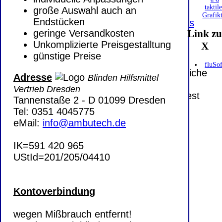
E-Mailadresse lautet:
info@ambutech.de
.
taktil
große Auswahl auch an
Seitenanfang
Impressum
AGB
Widerruf
Grafik
Endstücken
Datenschutz
Urheberrechte
Kontakt
Links
geringe Versandkosten
Link z
Katalog (PDF)
Sitemap
Unkomplizierte Preisgestalltung
X
große Anzeige
Schließen
X
günstige Preise
fluSof
Diese Website nutzt Cookies, um bestmögliche
Adresse
Blinden Hilfsmittel
Funktionalität bieten zu können.
Vertrieb Dresden
This website uses cookies to provide the best
Tannenstaße 2 - D 01099 Dresden
possible functionality.
Tel: 0351 4045775
eMail:
info@ambutech.de
Ok, verstanden
Mehr Infos
IK=591 420 965
UStId=201/205/04410
Kontoverbindung
wegen Mißbrauch entfernt!