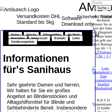
AMB
Versandkosten DHL
Sicherheit - Stabi
Auf Desktop
Software
Rechnern
Standard bis 5kg
Download only
können Sie si
hier den Inha
Deutschland
der Hauptsei
Deutschland
Home
Stöcke
Alltagshilfen
die Wahl
vorlesen lasse
Nachnahme:
Bestellen
Impressum
Kontakt
Links
Vorkasse:
Das geht auc
Sonderangebote
8.95 €
duch Betätig
0.00 €
von Alt + S.
Deutschland
Deutschland
Informationen
Vorkasse: 6.95
[ Alt + S ]
PayPal:
€
0.00 €
für's Sanihaus
Deutschland
EU (inkl.
PayPal: 6.95 €
Schweiz)
Zum
EU (inkl.
Vorkasse:
kostenfreien
Schweiz)
Sehr geehrte Damen und herren,
Angebot
QR
0.00 €
Blindenbrie
Vorkasse:
Wir halten für Sie ein großes
Code:
EU (inkl.
20.00 €
Angebot an Blindenstöcken und
Schweiz)
B H V D
EU (inkl.
Alltagshilfsmittel für Blinde und
PayPal:
Tannenstrasse
Schweiz)
Sehbehinderte Bereit. Insbesondere
D 01099
0.00 €