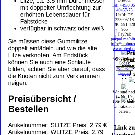
Litze, ca. 3.5 mm Durchmesser
PayPal: 20.00
Dresden
Tel: +49/0 3
mit doppelter Umflechtung zur
€
Bei dieser
40457-75
erhöhten Lebensdauer für
UstId:
DE
Versandart
223905118
Faltstöcke
Der Versand erfolgt
erhalten Sie per
IK=591 420
verfügbar in schwarz oder weiß
als versichertes
965
Email z.B. einen
Paket.
PayPal:
Lizenzschlüssel
paypal.me/bli
Sie müssen diese Gummilitze
und die
info@ambute
doppelt einfädeln und wie die alte
Selbstabholung
www.bhvd.d
Rechnung /
Litze verknoten. Am Endstück
vom Büro oder
Lieferschein. Sie
Google Plus
Präq
können Sie auch eine Schlaufe
von
Codes:
erhalten also
2026
bilden, achten Sie aber darauf, dass
Ausstellungen:
3QC5+QCG
keinen
Wir 
Dresden
die Knoten nicht zum Verklemmen
0.00 €
Datenträger
.
[
]
neigen.
Wir sind nac
Die in diesem Dokument genannten
Preisübersicht /
§4 Nr. 19a
UStG von de
Warenzeichen sind Eigentum der jeweiligen
Bestellen
Umsatzsteue
Firmen. Preisänderungen, Irrtümer und
befreit.
technische Änderungen vorbehalten.
letzte Änderung: 5. August 2026 Blinden
Artikelnummer: SLITZE Preis: 2.79 €
Link z
Hilfsmittel Vertrieb Dresden,
Artikelnummer: WLITZE Preis: 2.79