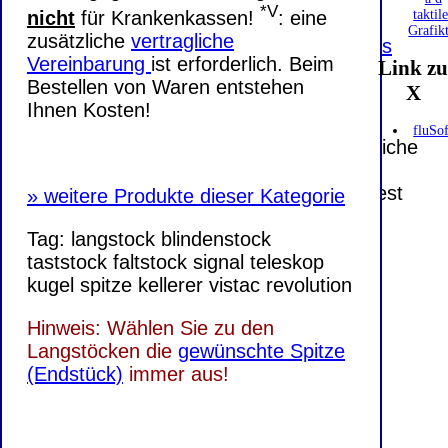
E-Mailadresse lautet:
info@ambutech.de
.
*V
taktil
nicht
für Krankenkassen!
: eine
Seitenanfang
Impressum
AGB
Widerruf
Grafik
zusätzliche
vertragliche
Datenschutz
Urheberrechte
Kontakt
Links
Vereinbarung
ist erforderlich. Beim
Link z
Katalog (PDF)
Sitemap
Bestellen von Waren entstehen
X
große Anzeige
Schließen
X
Ihnen Kosten!
fluSof
Diese Website nutzt Cookies, um bestmögliche
Funktionalität bieten zu können.
This website uses cookies to provide the best
»
weitere Produkte dieser Kategorie
possible functionality.
Tag:
langstock
blindenstock
taststock
faltstock
signal
teleskop
Ok, verstanden
Mehr Infos
kugel
spitze
kellerer
vistac
revolution
Hinweis:
Wählen Sie zu den
Langstöcken die
gewünschte Spitze
(Endstück)
immer aus!