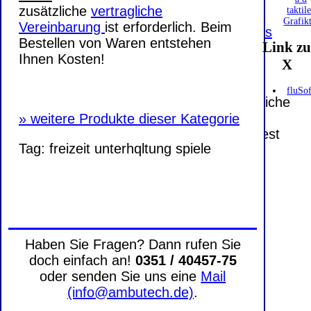
E-Mailadresse lautet:
info@ambutech.de
.
zusätzliche
vertragliche
taktil
Seitenanfang
Impressum
AGB
Widerruf
Grafik
Vereinbarung
ist erforderlich. Beim
Datenschutz
Urheberrechte
Kontakt
Links
Bestellen von Waren entstehen
Link z
Katalog (PDF)
Sitemap
Ihnen Kosten!
X
große Anzeige
Schließen
X
fluSof
Diese Website nutzt Cookies, um bestmögliche
Funktionalität bieten zu können.
»
weitere Produkte dieser Kategorie
This website uses cookies to provide the best
Tag:
freizeit
unterhqltung
spiele
possible functionality.
Ok, verstanden
Mehr Infos
Haben Sie Fragen? Dann rufen Sie
doch einfach an!
0351 / 40457-75
oder senden Sie uns eine
Mail
(info@ambutech.de)
.