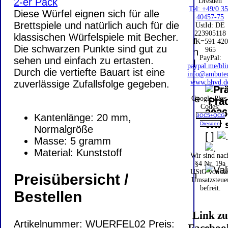
PayPal: 20.00
Dresden
Tel: +49/0 3
Diese Würfel eignen sich für alle
€
Bei dieser
40457-75
Brettspiele und natürlich auch für die
UstId:
DE
Versandart
223905118
Der Versand erfolgt
klassischen Würfelspiele mit Becher.
erhalten Sie per
IK=591 420
als versichertes
Die schwarzen Punkte sind gut zu
965
Email z.B. einen
Paket.
PayPal:
sehen und einfach zu ertasten.
Lizenzschlüssel
paypal.me/bli
Durch die vertiefte Bauart ist eine
und die
info@ambute
Selbstabholung
zuverlässige Zufallsfolge gegeben.
www.bhvd.d
Rechnung /
vom Büro oder
Lieferschein. Sie
Google Plus
Präq
von
Codes:
erhalten also
2026
Ausstellungen:
Kantenlänge: 20 mm,
3QC5+QCG
keinen
Wir 
Dresden
0.00 €
Normalgröße
Datenträger
.
[
]
Masse: 5 gramm
Material: Kunststoff
Wir sind nac
Die in diesem Dokument genannten
§4 Nr. 19a
UStG von de
Warenzeichen sind Eigentum der jeweiligen
Preisübersicht /
Umsatzsteue
Firmen. Preisänderungen, Irrtümer und
befreit.
Bestellen
technische Änderungen vorbehalten.
letzte Änderung: 5. August 2026 Blinden
Link z
Hilfsmittel Vertrieb Dresden,
Artikelnummer: WUERFEL02 Preis: