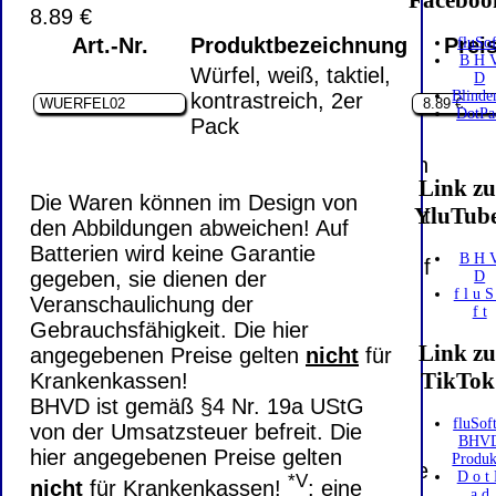
Faceboo
8.89 €
Mit einem Urteil vom 12.05.1998 - 312 O
Art.-Nr.
Produktbezeichnung
Prei
fluSof
85/98 - Haftung für Links hat das
B H 
Würfel, weiß, taktiel,
D
Landgericht Hamburg entschieden, dass
Blinde
kontrastreich, 2er
man durch die Anbringung eines Links, die
DotPa
Pack
Inhalte der gelinkten Seite ggf. mit zu
verantworten hat. Dieses kann nur dadurch
Link z
verhindert werden, dass man sich
Die Waren können im Design von
YluTub
ausdrücklich von diesen Inhalten distanziert.
den Abbildungen abweichen! Auf
Hiermit distanzieren wir uns ausdrücklich
Batterien wird keine Garantie
B H 
von allen Inhalten, aller gelinkten Seiten auf
gegeben, sie dienen der
D
unserer Homepage und machen uns diese
f l u S
Veranschaulichung der
f t
Inhalte nicht zu eigen. Diese Erklärung gilt
Gebrauchsfähigkeit. Die hier
für alle auf unserer Homepage
Link z
angegebenen Preise gelten
nicht
für
angebrachten Links.
TikTok
Krankenkassen!
Die Europäische Kommission stellt eine
BHVD ist gemäß §4 Nr. 19a UStG
Plattform zur Online-Streitbeilegung (OS)
fluSoft
von der Umsatzsteuer befreit. Die
BHV
bereit. Die Plattform finden Sie unter
hier angegebenen Preise gelten
Produk
http://ec.europa.eu/consumers/odr/
Unsere
D o t 
*V
nicht
für Krankenkassen!
: eine
a d